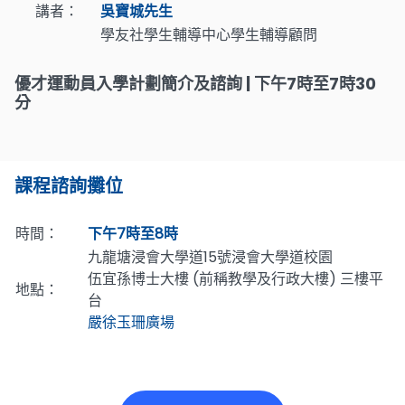
講者：
吳寶城先生
學友社學生輔導中心學生輔導顧問
優才運動員入學計劃簡介及諮詢 | 下午7時至7時30
分
課程諮詢攤位
時間：
下午7時至8時
九龍塘浸會大學道15號浸會大學道校園
伍宜孫博士大樓 (前稱教學及行政大樓) 三樓平
地點：
台
嚴徐玉珊廣場